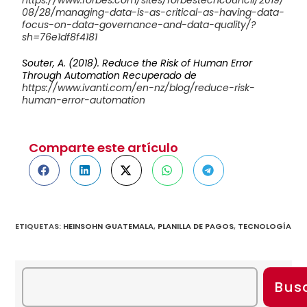
h
ttps://www.forbes.com/sites/forbestechcouncil/2019/
08/28/managing-data-is-as-critical-as-having-data-
focus-on-data-governance-and-data-quality/?
sh=76e1df8f4181
Souter, A. (2018). Reduce the Risk of Human Error
Through Automation Recuperado de
https://www.ivanti.com/en-nz/blog/reduce-risk-
human-error-automation
Comparte este artículo
ETIQUETAS
:
HEINSOHN GUATEMALA
,
PLANILLA DE PAGOS
,
TECNOLOGÍA
Bus