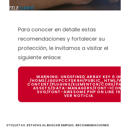
Para conocer en detalle estas
recomendaciones y fortalecer su
protección, le invitamos a visitar el
siguiente enlace:
WARNING
: UNDEFINED ARRAY KEY 0 IN
/HOME/JGEUPCCFSK6H/PUBLIC_HTML/WP-
CONTENT/PLUGINS/ELEMENTOR/CORE/PAGE
ASSETS/DATA-MANAGERS/FONT-ICON-
SVG/FONT-AWESOME.PHP
ON LINE
19
VER NOTICIA
ETIQUETAS
:
ESTAFAS AL BUSCAR EMPLEO
,
RECOMENDACIONES