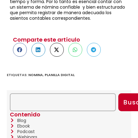
tiempo y forma. Por lo tanto es esencial contar con
un sistema de nómina confiable y bien estructurado
que permita registrar de manera adecuada los
asientos contables correspondientes.
Comparte este artículo
ETIQUETAS
:
NOMINA
,
PLANILLA DIGITAL
Bus
Contenido
Blog
Ebook
Podcast
Webinars